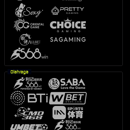
Olahraga