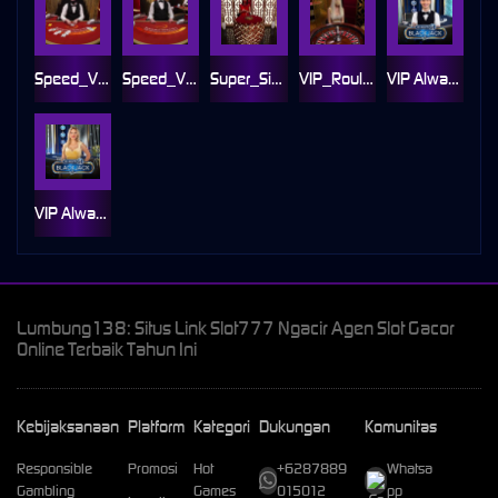
Speed_VIP_Blackjack_C
Speed_VIP_Blackjack_D
Super_Sic_Bo
VIP_Roulette
VIP Always 6 Blackjack 2
VIP Always 6 Blackjack 3
Lumbung138: Situs Link Slot777 Ngacir Agen Slot Gacor
Online Terbaik Tahun Ini
Kebijaksanaan
Platform
Kategori
Dukungan
Komunitas
Responsible
Promosi
Hot
+6287889
Whatsa
Gambling
Games
015012
pp