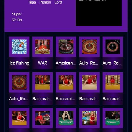
Tiger
Person
Card
Super
Sic Bo
Ice Fishing
WAR
American_Roulette
Auto_Roulette
Auto_Roulette_La_Partage
Auto_Roulette_VIP
Baccarat_A
Baccarat_B
Baccarat_C
Baccarat_Control_Squeeze