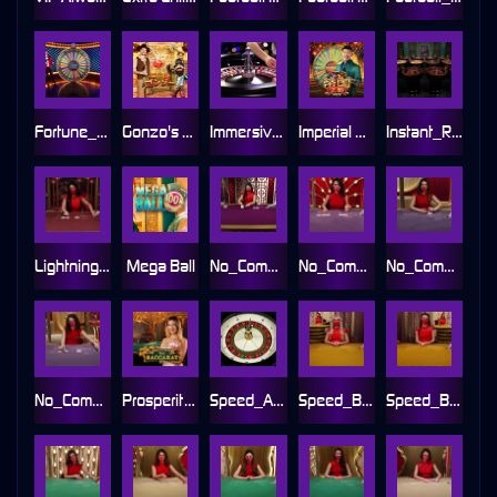
Fortune_Wheel
Gonzo's Treasure Map
Immersive_Roulette
Imperial Quest
Instant_Roulette
Lightning_Baccarat
Mega Ball
No_Comm_Baccarat
No_Comm_Speed_Baccarat_A
No_Comm_Speed_Baccarat_B
No_Comm_Speed_Baccarat_C
Prosperity Tree Baccarat
Speed_Auto_Roulette
Speed_Baccarat_A
Speed_Baccarat_B