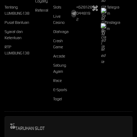
Loyalty
Tentang
Slots
+628128
Telegra
Referral
LUMBUNG138
044819
m
Live
2
Pusat Bantuan
Casino
Instagra
m
Syarat dan
Olahraga
Ketentuan
Crash
RTP
Game
LUMBUNG138
Arcade
Sabung
Ayam
Race
E-Sports
Togel
TARUHAN SLOT