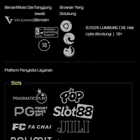
Bersertifikasi Dari
Tanggung
Browser Yang
Jawab
Didukung
Bermain
©2026 LUMBUNG138. Hak
cipta dilindungi | 18+
Platform Penyedia Layanan
Slots