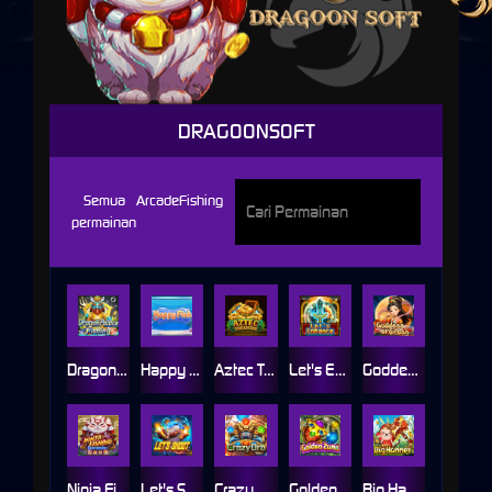
DRAGOONSOFT
Semua
Arcade
Fishing
permainan
Dragon Palace Fishing
Happy Fish
Aztec Treasure
Let's Enhance
Goddess or Crash
Ninja Fishing
Let's Shoot
Crazy Orb
Golden Zuma
Big Hammer