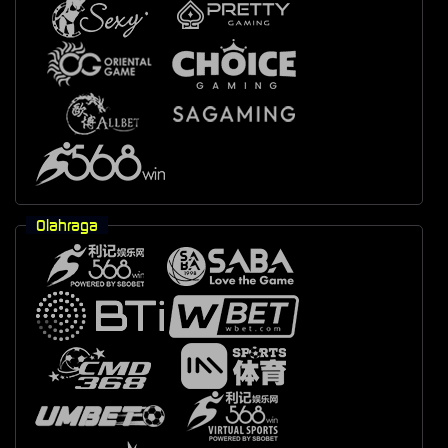
Olahraga