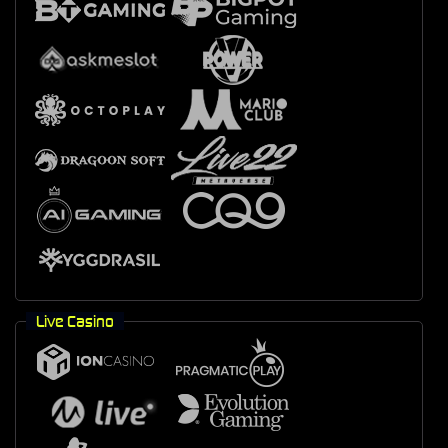
Live Casino