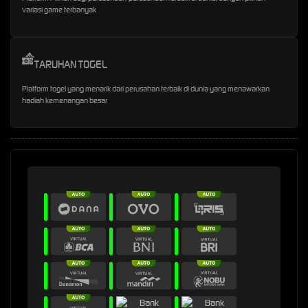
variasi game terbanyak
TARUHAN TOGEL
Platform togel yang menarik dari perusahan terbaik di dunia yang menawarkan
hadiah kemenangan besar