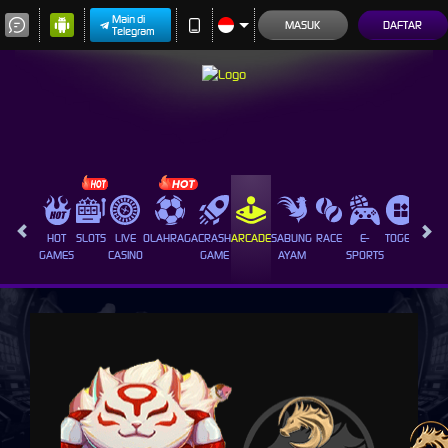
Main di
MASUK
DAFTAR
Telegram
HOT
SLOTS
LIVE
OLAHRAGA
CRASH
ARCADE
SABUNG
RACE
E-
TOGEL
PROM
GAMES
CASINO
GAME
AYAM
SPORTS